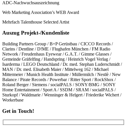
ADC-Nachwuchsauszeichnung
Web Marketing Association’s WEB Award
Mehrfach Talenthouse Selected Artist
Auszug Projekt-/Kundenliste
Building Partners Group / B+P Gerüstbau / CICCO Records /
Clarins / Dentline / D!ME / Flughafen München / FM Radio
Network / Freudenhaus Eyewear / G.A.T. / Gimme Glasses /
Gemeinde Gräfelfing / Handspring / Heinrich Vogel Verlag /
Isarderma / LEGO Deutschland / Dr. med. Stephan Luderschmidt /
MAN / Dr. med. Elisabeth Maier / Mittelweg 162 / Michael
Mittermeier / Munich Health Institute / Müllermilch / Nestlè / New
Balance / Pirate Records / Powerbar / Ritter Sport / RockShox /
Roland Berger / Siemens / socialPALS / SONY/BMG / SONY
Home Entertainment / Sport A / SSDM / SRAM / socialPALS /
Sturkopf / Waldmarie / Wenninger & Helgert / Friederike Wichert /
Workerbase
Get in Touch!